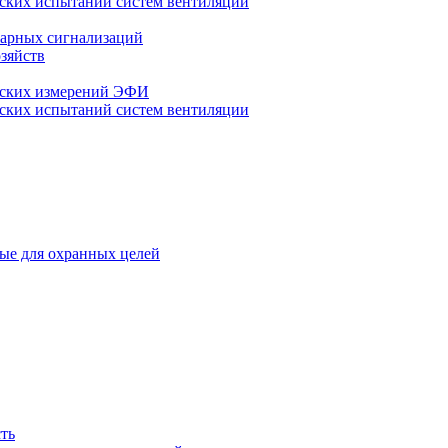
ских испытаний систем вентиляции
арных сигнализаций
зяйств
еских измерений ЭФИ
ских испытаний систем вентиляции
ые для охранных целей
ть