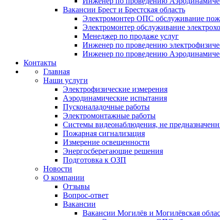
Инженер по проведению Аэродинамиче
Вакансии Брест и Брестская область
Электромонтер ОПС обслуживание пож
Электромонтер обслуживание электрохо
Менеджер по продаже услуг
Инженер по проведению электрофизич
Инженер по проведению Аэродинамиче
Контакты
Главная
Наши услуги
Электрофизические измерения
Аэродинамические испытания
Пусконаладочные работы
Электромонтажные работы
Системы видеонаблюдения, не предназначенн
Пожарная сигнализация
Измерение освещенности
Энергосберегающие решения
Подготовка к ОЗП
Новости
О компании
Отзывы
Вопрос-ответ
Вакансии
Вакансии Могилёв и Могилёвская облас