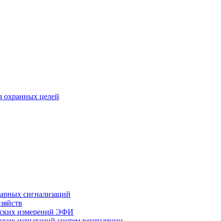
я охранных целей
арных сигнализаций
зяйств
еских измерений ЭФИ
ских испытаний систем вентиляции